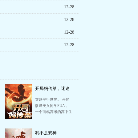
12-28
12-28
12-28
12-28
开局妈传菜，迷途
知返我调教世界
穿越平行世界。 开局
惨遭美女同学PUA，
一个面临高考的高中生
背负数万债务，导致家
庭破产。 在琢磨怎…
我不是戏神