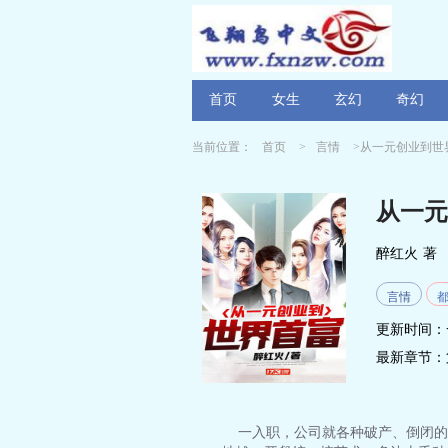
首页
女生
玄幻
奇幻
当前位置：
首页
>
言情
>从一元创业到世
从一元
醉红火
著
言情
更新时间：
最新章节：
一入职，公司就各种破产、倒闭的