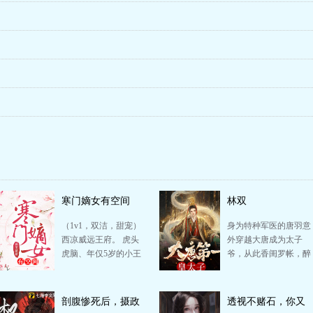
寒门嫡女有空间
林双
（1v1，双洁，甜宠）
身为特种军医的唐羽意
西凉威远王府。 虎头
外穿越大唐成为太子
虎脑、年仅5岁的小王
爷，从此香闺罗帐，醉
爷萧沫希见自家娘亲又
心万千佳丽！佞臣当
扔下他跑到田野去了，
道？强敌入侵？看我携
…
带现…
剖腹惨死后，摄政
透视不赌石，你又