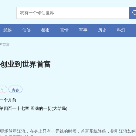
武侠
仙侠
都市
言情
军事
历史
科幻
界首富
创业到世界首富
都市
青春
一个月前
第四百一十七章 圆满的一切(大结局)
职场煞星江流，在身上只有一元钱的时候，首富系统降临，指引江流如何