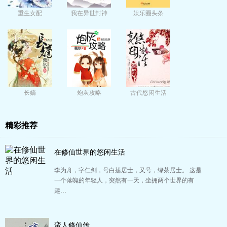
重生女配
我在异世封神
娱乐圈头条
长嫡
炮灰攻略
古代悠闲生活
精彩推荐
在修仙世界的悠闲生活
李为舟，字仁剑，号白莲居士，又号，绿茶居士。 这是
一个落魄的年轻人，突然有一天，坐拥两个世界的有
趣…
蛮人修仙传