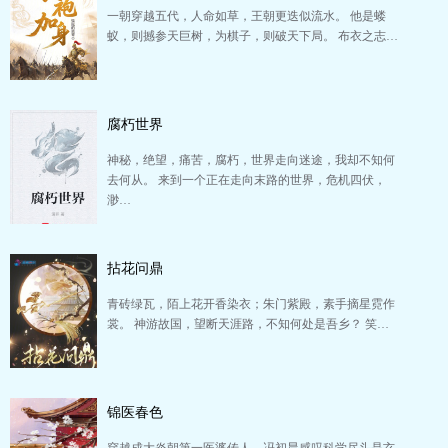
一朝穿越五代，人命如草，王朝更迭似流水。 他是蝼
蚁，则撼参天巨树，为棋子，则破天下局。 布衣之志…
腐朽世界
神秘，绝望，痛苦，腐朽，世界走向迷途，我却不知何
去何从。 来到一个正在走向末路的世界，危机四伏，
渺…
拈花问鼎
青砖绿瓦，陌上花开香染衣；朱门紫殿，素手摘星霓作
裳。 神游故国，望断天涯路，不知何处是吾乡？ 笑…
锦医春色