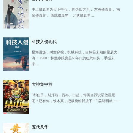
中土修真界为天下中心， 周边四方为： 东夷修真界， 南
蛮修真界， 西戎修真界， 北狄修真界…
科技入侵现代
星海漫游，时空穿梭，机械科技，目标是未知的星辰大
海！ 1960：林燃睁眼竟是60年代的纽约街头，手握未
来…
大神集中营
“都住手，别打啦，吕布、白起，你俩当我说话放屁是
吧？还有你，铁木真，把板凳给我放下！” 姜晓明就一…
五代风华