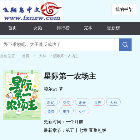
我的书架
首页
女频
排行榜
完本
更新榜
当前位置：
首页
>
大神
>星际第一农场主
星际第一农场主
莞尔wr
著
科幻
空间
未来
世界
大神
免费
重生
女生
更新时间：一个月前
最新章节：
第五十七章 豆浆煎饼