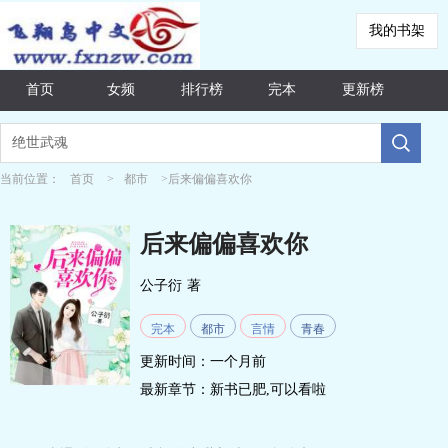
我的书架
首页
女频
排行榜
完本
更新榜
当前位置：
首页
>
都市
>后来偏偏喜欢你
后来偏偏喜欢你
公子衍
著
完本
都市
言情
青春
更新时间：一个月前
最新章节：
新书已肥,可以看啦