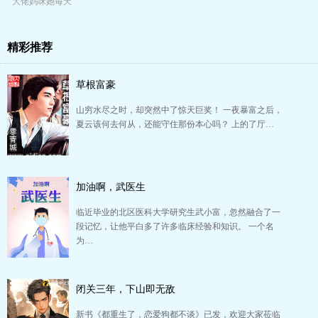
大佬妈咪她每天
只想当咸鱼
精彩推荐
草根富豪
山穷水尽之时，却突然中了惊天巨奖！ 一夜暴富之后，
夏云该何去何从，还能守住那份本心吗？ 上的了厅…
加油啊，武医生
临近毕业的北区医科大学研究生武小富，忽然融合了一
段记忆，让他平白多了许多临床经验和知识。 一个名
为…
闭关三年，下山即无敌
新书《都重生了，恋爱狗都不谈》已发，欢迎大家莅临