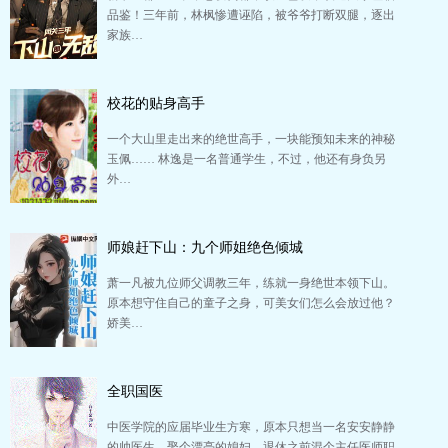
品鉴！三年前，林枫惨遭诬陷，被爷爷打断双腿，逐出
家族…
校花的贴身高手
一个大山里走出来的绝世高手，一块能预知未来的神秘
玉佩…… 林逸是一名普通学生，不过，他还有身负另
外…
师娘赶下山：九个师姐绝色倾城
萧一凡被九位师父调教三年，练就一身绝世本领下山。
原本想守住自己的童子之身，可美女们怎么会放过他？
娇美…
全职国医
中医学院的应届毕业生方寒，原本只想当一名安安静静
的帅医生，娶个漂亮的媳妇，退休之前混个主任医师职