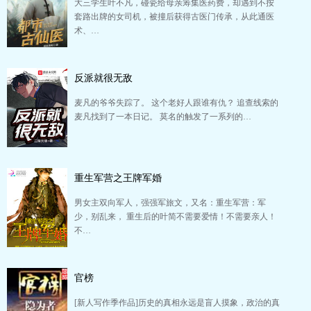
大三学生叶不凡，碰瓷给母亲筹集医药费，却遇到不按
套路出牌的女司机，被撞后获得古医门传承，从此通医
术、…
反派就很无敌
麦凡的爷爷失踪了。 这个老好人跟谁有仇？ 追查线索的
麦凡找到了一本日记。 莫名的触发了一系列的…
重生军营之王牌军婚
男女主双向军人，强强军旅文，又名：重生军营：军
少，别乱来， 重生后的叶简不需要爱情！不需要亲人！
不…
官榜
[新人写作季作品]历史的真相永远是盲人摸象，政治的真