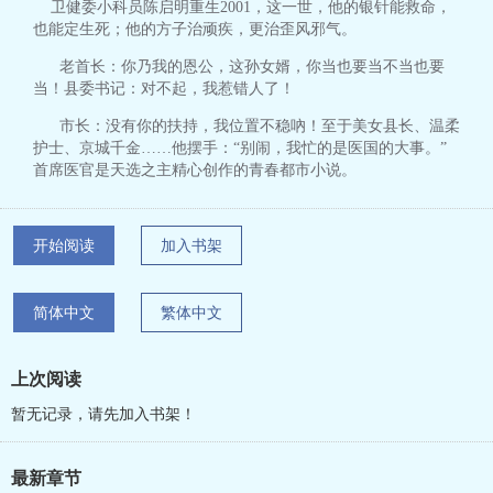
卫健委小科员陈启明重生2001，这一世，他的银针能救命，
也能定生死；他的方子治顽疾，更治歪风邪气。
老首长：你乃我的恩公，这孙女婿，你当也要当不当也要
当！县委书记：对不起，我惹错人了！
市长：没有你的扶持，我位置不稳吶！至于美女县长、温柔
护士、京城千金……他摆手：“别闹，我忙的是医国的大事。”
首席医官是天选之主精心创作的青春都市小说。
开始阅读
加入书架
简体中文
繁体中文
上次阅读
暂无记录，请先加入书架！
最新章节