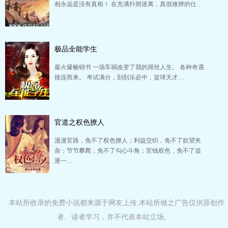
相永远是没有真相！ 在充满扑朔迷离，真假难辨的仕…
极品全能学生
最火爆畅销书 一场车祸改变了我的屌丝人生。 各种奇遇
接连而来。 考试满分，刮刮乐必中，篮球天才…
官道之权色撩人
漫漫官路，免不了权色撩人；利益交织，免不了欲望夹
杂；节节攀爬，免不了勾心斗角；官钱权色，免不了追
逐一…
本站所收录的免费小说都来源于网友上传,本站所做之广告仅供原创作
者、读者学习，并不代表本站立场。