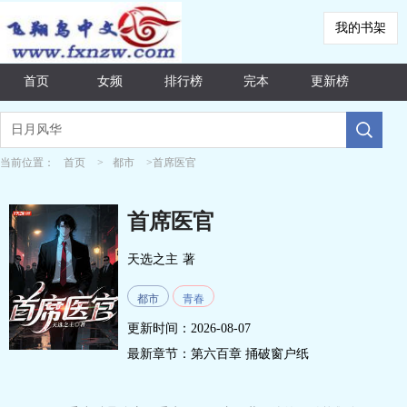
我的书架
首页
女频
排行榜
完本
更新榜
当前位置：
首页
>
都市
>首席医官
首席医官
天选之主
著
都市
青春
更新时间：2026-08-07
最新章节：
第六百章 捅破窗户纸