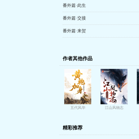
番外篇·此生
番外篇·交接
番外篇·来贺
作者其他作品
五代风华
江山风物志
精彩推荐