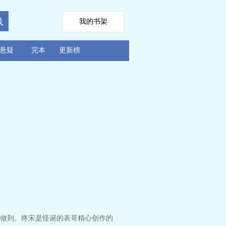
我的书架
悬疑
完本
更新榜
做到。终宋是怪诞的表哥精心创作的