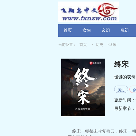
首页
女生
玄幻
奇幻
当前位置：
首页
>
历史
>终宋
终宋
怪诞的表哥
历史
更新时间：
最新章节：
终宋一朝都未收复燕云，终宋一朝