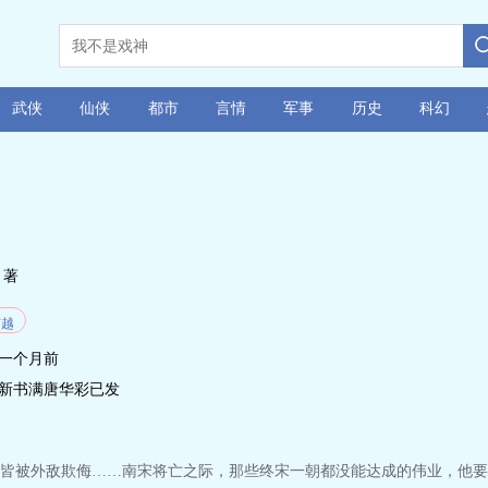
武侠
仙侠
都市
言情
军事
历史
科幻
著
穿越
一个月前
新书满唐华彩已发
皆被外敌欺侮……南宋将亡之际，那些终宋一朝都没能达成的伟业，他要