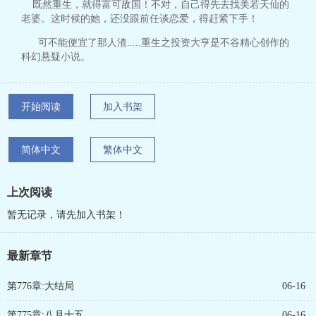
既然重生，就得富可敌国！不对，自己得先去找美若天仙的
老婆。这时候的她，还没跟前任谈恋爱，得赶紧下手！
可不能便宜了那人渣.....重生之投资大亨是不谷精心创作的
科幻悬疑小说。
开始阅读
加入书架
简体中文
繁体中文
上次阅读
暂无记录，请先加入书架！
最新章节
第776章:大结局
06-16
第775章:八月十五
06-16