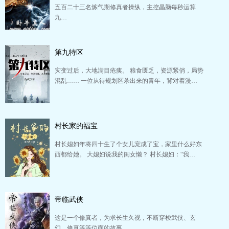
五百二十三名炼气期修真者操纵，主控晶脑每秒运算
九…
第九特区
灾变过后，大地满目疮痍。 粮食匮乏，资源紧俏，局势
混乱…… 一位从待规划区杀出来的青年，背对着漫…
村长家的福宝
村长媳妇年将四十生了个女儿宠成了宝，家里什么好东
西都给她。 大媳妇说我的闺女懒？ 村长媳妇：“我…
帝临武侠
这是一个修真者，为求长生久视，不断穿梭武侠、玄
幻、修真等等位面的故事。