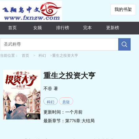
我的书架
首页
女频
排行榜
完本
更新榜
当前位置：
首页
>
科幻
>重生之投资大亨
重生之投资大亨
不谷
著
科幻
悬疑
更新时间：一个月前
最新章节：
第776章:大结局