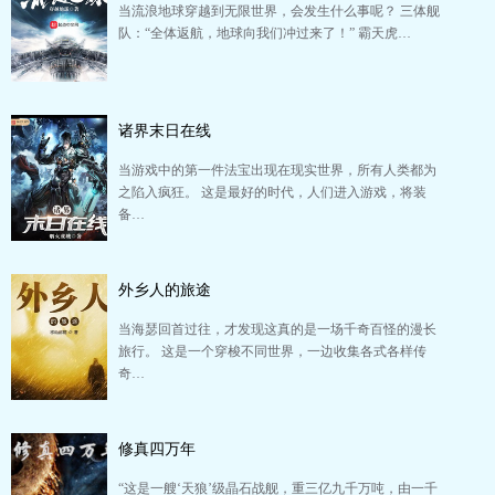
当流浪地球穿越到无限世界，会发生什么事呢？ 三体舰
队：“全体返航，地球向我们冲过来了！” 霸天虎…
诸界末日在线
当游戏中的第一件法宝出现在现实世界，所有人类都为
之陷入疯狂。 这是最好的时代，人们进入游戏，将装
备…
外乡人的旅途
当海瑟回首过往，才发现这真的是一场千奇百怪的漫长
旅行。 这是一个穿梭不同世界，一边收集各式各样传
奇…
修真四万年
“这是一艘‘天狼’级晶石战舰，重三亿九千万吨，由一千