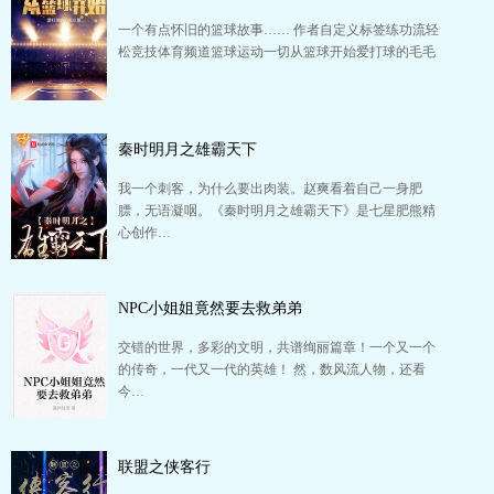
一个有点怀旧的篮球故事…… 作者自定义标签练功流轻
松竞技体育频道篮球运动一切从篮球开始爱打球的毛毛
秦时明月之雄霸天下
我一个刺客，为什么要出肉装。赵爽看着自己一身肥
膘，无语凝咽。《秦时明月之雄霸天下》是七星肥熊精
心创作…
NPC小姐姐竟然要去救弟弟
交错的世界，多彩的文明，共谱绚丽篇章！一个又一个
的传奇，一代又一代的英雄！ 然，数风流人物，还看
今…
联盟之侠客行