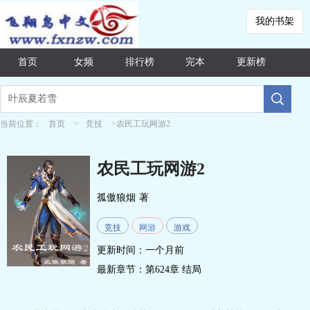
我的书架
首页
女频
排行榜
完本
更新榜
当前位置：
首页
>
竞技
>农民工玩网游2
农民工玩网游2
孤傲狼烟
著
竞技
网游
游戏
更新时间：一个月前
最新章节：
第624章 结局