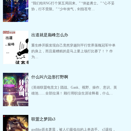
“我们给RNG打个第五局回来。” “侠盗勇士。” “心不妥
协，行不受限。” “少年侠气，剑指苍穹…
出道就是巅峰怎么办
重生睁开眼发现自己竟然穿越到平行世界落魄冠军中单
的身上，而且最糟糕的是马上要上场打比赛了！？ 作
为…
什么叫六边形打野啊
{英雄联盟电竞文} 团战、Gank、视野、操作、意识、英
雄池……全部拉满！ 顾行用职业生涯诠释着，什么…
联盟之梦回s3
godlike原名萧晨，被人们最低估的上单选手。 s5退役，