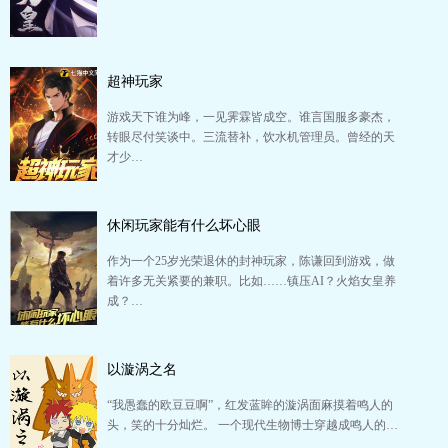
超神玩家
游戏天下谁为峰，一见霁霖皆成空。谁言国服多豪杰，
转眼尽付笑谈中。三流替补，饮水机管理员。曾经的天
才少…
休闲玩家能有什么坏心眼
作为一个25岁光荣退休的封神玩家，陈谦回到游戏，做
着许多无关紧要的兼职。比如……镇压AI？火焰女皇养
成？…
以漩涡之名
“我愚蠢的欧豆豆啊”，红发蓝眸的漩涡面麻摸着鸣人的
头，笑的十分灿烂。 一个现代生物博士穿越成鸣人的…