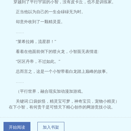
穿越到了平行宇宙的小智，没有皮卡丘，也不是训练家。
正当他以为自己的一生会碌碌无为时。
却意外收到了一颗精灵蛋。
……
“莱希拉姆，流星群！”
看着在他面前倒下的喷火龙，小智面无表情道:
“区区丹帝，不过如此。”
总而言之，这是一个小智带着白龙踏上巅峰的故事。
……
（平行世界，融合现实加动漫加游戏。
关键词:口袋妖怪，精灵宝可梦，神奇宝贝，宠物小精灵）
在下小智，有何贵干是可惜天下精心创作的网游竞技小说。
开始阅读
加入书架