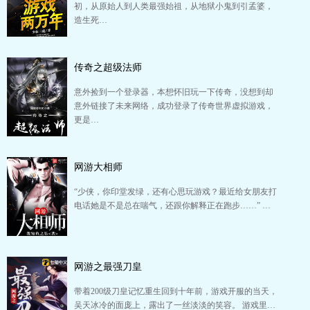
初，从原始人到人类最强始祖，从地狱小鬼到引孟婆，
造生死…
传奇之超级法师
意外捡到一个登录器，本想怀旧玩一下传奇，没想到却
意外链接了未来网络，成功登录了传奇世界虚拟游戏，
更是…
网游大相师
“少侠，你印堂发绿，还有心思玩游戏？最近给女朋友打
电话她是不是总在喘气，还跟你解释正在跑步……” …
网游之最强刀皇
带着200级刀皇记忆重生回到十年前，游戏开服的当天，
吴天冰冷的面庞上，露出了一丝淡淡的笑容。 游戏里…