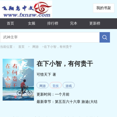
我的书架
首页
女频
排行榜
完本
更新榜
当前位置：
首页
>
网游
>在下小智，有何贵干
在下小智，有何贵干
可惜天下
著
网游
竞技
游戏
更新时间：一个月前
最新章节：
第五百六十六章 旅途(大结
局)