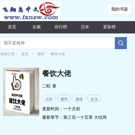
我的书架
首页
女频
排行榜
完本
更新榜
当前位置：
首页
>
都市
>餐饮大佬
餐饮大佬
二蛇
著
完本
都市
频道
生活
更新时间：一个月前
最新章节：
第三百一十五章 大结局