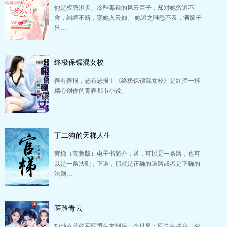
他是权势滔天、冷酷毒辣的风云巨子，却对她穷追不
舍，纠缠不断，宠她入云巅。 她避之唯恐不及，满脑子
只…
终极保镖混女校
善有善报，恶有恶报！《终极保镖混女校》是红酒一杯
精心创作的青春都市小说。
丁二狗的天梯人生
官梯（完整版）电子书简介：道，可以是一条路，也可
以是一条法则；正道，那就是正确的道路或者是正确的
法则…
医路青云
功勋卓著的军医重生来到另一个世界；医学生摇身一变