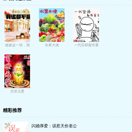
做媒这一块，我
水果大佬
一代宗师都市重
谁都不服
生
百世元婴
精彩推荐
闪婚厚爱：误惹天价老公