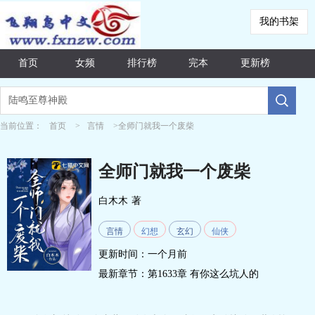
我的书架
首页
女频
排行榜
完本
更新榜
当前位置：
首页
>
言情
>全师门就我一个废柴
全师门就我一个废柴
白木木
著
言情
幻想
玄幻
仙侠
更新时间：一个月前
最新章节：
第1633章 有你这么坑人的
吗？