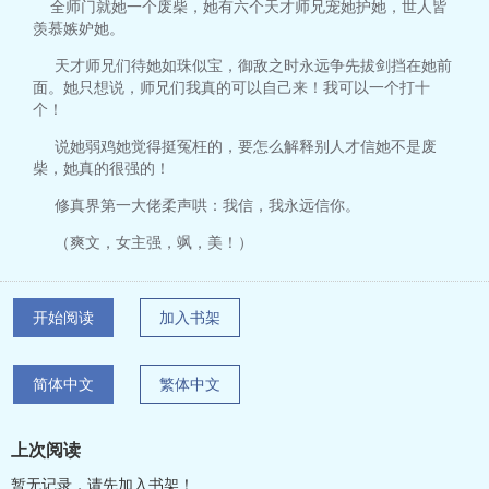
全师门就她一个废柴，她有六个天才师兄宠她护她，世人皆
羡慕嫉妒她。
天才师兄们待她如珠似宝，御敌之时永远争先拔剑挡在她前
面。她只想说，师兄们我真的可以自己来！我可以一个打十
个！
说她弱鸡她觉得挺冤枉的，要怎么解释别人才信她不是废
柴，她真的很强的！
修真界第一大佬柔声哄：我信，我永远信你。
（爽文，女主强，飒，美！）
开始阅读
加入书架
简体中文
繁体中文
上次阅读
暂无记录，请先加入书架！