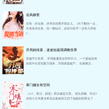
岳风柳萱
岳母：好女婿，求求你别离开我女儿...（向下翻动一点，
作者发布任务。投一颗钻石，必得50岩币！还有几率抢
1…
开局妈传菜，迷途知返我调教世界
穿越平行世界。 开局惨遭美女同学PUA，一个面临高考
的高中生背负数万债务，导致家庭破产。 在琢磨怎…
寒门嫡女有空间
（1v1，双洁，甜宠）西凉威远王府。 虎头虎脑、年仅5
岁的小王爷萧沫希见自家娘亲又扔下他跑到田野去了，
…