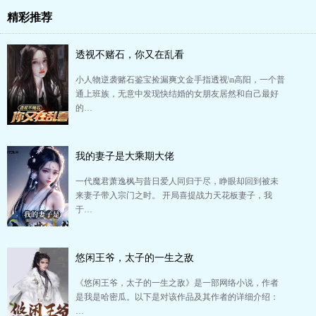
精彩推荐
透视不赌石，你又在乱看
小人物逆袭赌石鉴宝捡漏爽文金手指透视\n高阳，一个普
通上班族，无意中发现快结婚的女朋友居然和自己最好
的…
我的妻子是大乘期大佬
一代魔君萧逸枫与昔日爱人同归于尽，睁眼却回到被未
来妻子带入宗门之时。 开局喜提战力天花板妻子，我
于…
悠闲王爷，太子的一生之敌
《悠闲王爷，太子的一生之敌》是一部网络小说，作者
是我是哈密瓜。以下是对该作品及其作者的详细介绍：
…